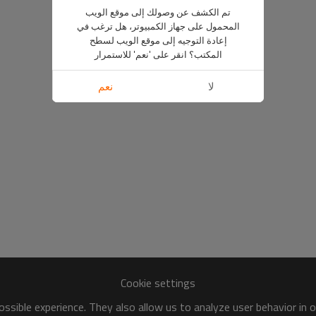
تم الكشف عن وصولك إلى موقع الويب
المحمول على جهاز الكمبيوتر، هل ترغب في
إعادة التوجيه إلى موقع الويب لسطح
المكتب؟ انقر على 'نعم' للاستمرار
لا
نعم
Cookie settings
ssible experience. They also allow us to analyze user behavior in 