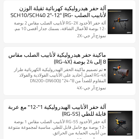
آلة حفر هيدروليكية كهربائية ثقيلة الوزن
لأنابيب الصلب SCH10/SCH40 2"-12" (RG-
2X)
آلة حفر الأخدود RG-2X لأنابيب الصلب مقاس 2 بوصة
-12 بوصة للأعمال الشاقة، بسمك جدار أقصى 10 مم.
نموذج:آر جي-2X
ماكينة حفر هيدروليكية لأنابيب الصلب مقاس
8 إلى 24 بوصة (RG-4X)
● تم تصميم ماكينة الحفر الهيدروليكية الكهربائية طراز
RG-4X لعمل أخاديد على الأنابيب الفولاذية والفولاذ
المقاوم للصدأ من 8"-24" (DN200~DN600)
SCH10/SCH40. ● مناسبة لمختلف المهام اليومية التي
نموذج:آر جي-4X
تتضمن أنابيب مكافحة الحرائق، ماكينة الحفر هذه هي
أداة شاملة تتضمن محركًا ومضخة تغذية هيدروليكية
ومفتاح قدم وحامل أنابيب. ● يتيح نظام تخفيض التروس
آلة حفر الأنابيب الهيدروليكية 1"-12" مع عربة
عالي الأداء المدمج في المحرك تصميمًا مضغوطًا
قابلة للطي (RG-5S)
ومستويات ضوضاء منخفضة. ● يضمن المزيج الفريد من
مضخة التغذية الهيدروليكية ومقبض قفل عمق الأخدود
آلة حفر الأخدود RG-5S لأنابيب الصلب مقاس 1 بوصة
أخاديد ممتازة وكفاءة مثالية.
-12 بوصة مع حامل قابل للطي. مناسبة لمجموعة متنوعة
من أنابيب الحماية من الحرائق.