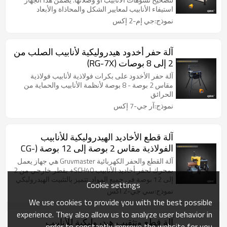
استيفاء الأنابيب لمعايير الشكل والمحاذاة والأبعاد
المطلوبة للتركيب والاستخدام.
نموذج:جي إم-2 إكس
آلة حفر أخدود هيدروليكية لأنابيب الصلب من
2 إلى 8 بوصات (RG-7X)
آلة حفر الأخدود على بكرات فولاذية لأنابيب فولاذية
مقاس 2 بوصة - 8 بوصة لأنظمة الأنابيب والحماية من
الحرائق
نموذج:آر جي-7 إكس
آلة قطع الأخاديد الهيدروليكية للأنابيب
الفولاذية مقاس 2 بوصة إلى 12 بوصة (CG-
2X)
آلة القطع والحفر الكهربائية Gruvmaster هي جهاز يعمل
بمحرك لحفر أخاديد الأنابيب SCH40+ بقطر خارجي من 2
إلى 12 بوصة في جميع المواد. تتميز بالتثبيت الهيدروليكي
Cookie settings
والتغذية اليدوية وشفرة القطع لحفر أخاديد دقيقة. مثالية
نموذج:سي جي-2 اكس
للاستخدام في مواقع العمل الشاقة وورش العمل.
We use cookies to provide you with the best possible
experience. They also allow us to analyze user behavior in
آلة قطع وتثقيب هيدروليكية للأنابيب
order to constantly improve the website for you.