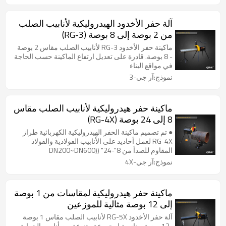
آلة حفر الأخدود الهيدروليكية لأنابيب الصلب
من 2 بوصة إلى 8 بوصة (RG-3)
ماكينة حفر الأخدود RG-3 لأنابيب الصلب مقاس 2 بوصة
- 8 بوصة. قادرة على تعديل ارتفاع الماكينة حسب الحاجة
في مواقع البناء
نموذج:آر جي-3
ماكينة حفر هيدروليكية لأنابيب الصلب مقاس
8 إلى 24 بوصة (RG-4X)
● تم تصميم ماكينة الحفر الهيدروليكية الكهربائية طراز
RG-4X لعمل أخاديد على الأنابيب الفولاذية والفولاذ
المقاوم للصدأ من 8"-24" (DN200~DN600)
SCH10/SCH40. ● مناسبة لمختلف المهام اليومية التي
نموذج:آر جي-4X
تتضمن أنابيب مكافحة الحرائق، ماكينة الحفر هذه هي
أداة شاملة تتضمن محركًا ومضخة تغذية هيدروليكية
ومفتاح قدم وحامل أنابيب. ● يتيح نظام تخفيض التروس
ماكينة حفر هيدروليكية لمقاسات من 1 بوصة
عالي الأداء المدمج في المحرك تصميمًا مضغوطًا
إلى 12 بوصة مثالية للموزعين
ومستويات ضوضاء منخفضة. ● يضمن المزيج الفريد من
مضخة التغذية الهيدروليكية ومقبض قفل عمق الأخدود
آلة حفر الأخدود RG-5X لأنابيب الصلب مقاس 1 بوصة
أخاديد ممتازة وكفاءة مثالية.
-12 بوصة. مناسبة لمجموعة متنوعة من أنابيب الحماية