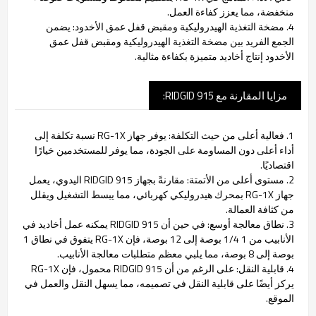
منخفضة، مما يعزز كفاءة العمل.
4. مضخة التغذية الهيدروليكية ومقبض قفل عمق الأخدود: يضمن
الجمع الفريد بين مضخة التغذية الهيدروليكية ومقبض قفل عمق
الأخدود إنتاج أخاديد متميزة بكفاءة مثالية.
مزايا المقارنة مع RIDGID 915:
1. فعالية أعلى من حيث التكلفة: يوفر جهاز RG-1X نسبة تكلفة إلى
أداء أعلى دون المساومة على الجودة، مما يوفر للمستخدمين خيارًا
اقتصاديًا.
2. مستوى أعلى من الأتمتة: مقارنةً بجهاز RIDGID 915 اليدوي، يعمل
جهاز RG-1X بمحرك هيدروليكي كهربائي، مما يبسط التشغيل ويقلل
من كثافة العمالة.
3. نطاق معالجة أوسع: في حين أن RIDGID 915 يمكنه عمل أخاديد في
الأنابيب من 1 1/4 بوصة إلى 12 بوصة، فإن RG-1X يتفوق في نطاق 1
بوصة إلى 8 بوصة، مما يلبي معظم متطلبات معالجة الأنابيب.
4. قابلية النقل: على الرغم من أن RIDGID 915 محمول، فإن RG-1X
يركز أيضًا على قابلية النقل في تصميمه، مما يسهل النقل والعمل في
الموقع.