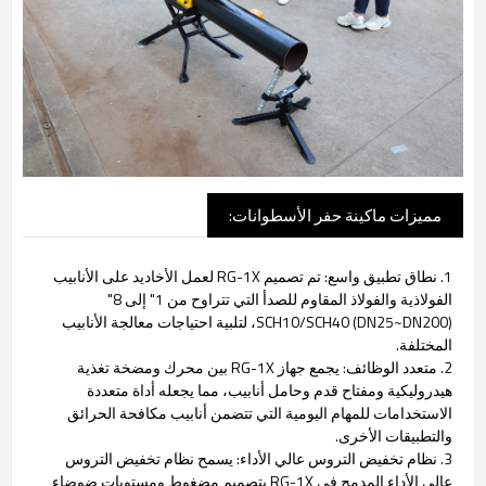
مميزات ماكينة حفر الأسطوانات:
1. نطاق تطبيق واسع: تم تصميم RG-1X لعمل الأخاديد على الأنابيب
الفولاذية والفولاذ المقاوم للصدأ التي تتراوح من 1" إلى 8"
(DN25~DN200) SCH10/SCH40، لتلبية احتياجات معالجة الأنابيب
المختلفة.
2. متعدد الوظائف: يجمع جهاز RG-1X بين محرك ومضخة تغذية
هيدروليكية ومفتاح قدم وحامل أنابيب، مما يجعله أداة متعددة
الاستخدامات للمهام اليومية التي تتضمن أنابيب مكافحة الحرائق
والتطبيقات الأخرى.
3. نظام تخفيض التروس عالي الأداء: يسمح نظام تخفيض التروس
عالي الأداء المدمج في RG-1X بتصميم مضغوط ومستويات ضوضاء